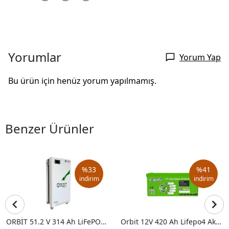
Yorumlar
Yorum Yap
Bu ürün için henüz yorum yapılmamış.
Benzer Ürünler
%
33
%
41
indirim
indirim
ORBİT 51.2 V 314 Ah LiFePO4 Akü-Low Voltage-Metal Kasa
Orbit 12V 420 Ah Lifepo4 Akü-Abs Kasa