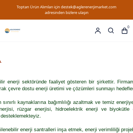
Toptan Ürün Alımları için
destek@aglerenerjimarket.com
adresinden bizlere ulaşın
0
A
ir enerji sektöründe faaliyet gösteren bir şirkettir. Firmamı
rak çevre dostu enerji üretimi ve çözümleri sunmayı hedefle
n sınırlı kaynaklarına bağımlılığı azaltmak ve temiz enerjiye
jisi, rüzgar enerjisi, hidroelektrik enerji ve biyokütle gi
ı desteklemekteyiz.
nebilir enerji santralleri inşa etmek, enerji verimliliği proje