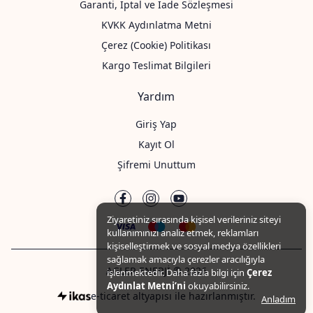
Garanti, İptal ve İade Sözleşmesi
KVKK Aydınlatma Metni
Çerez (Cookie) Politikası
Kargo Teslimat Bilgileri
Yardım
Giriş Yap
Kayıt Ol
Şifremi Unuttum
Ziyaretiniz sırasında kişisel verileriniz siteyi
kullanımınızı analiz etmek, reklamları
kişiselleştirmek ve sosyal medya özellikleri
sağlamak amacıyla çerezler aracılığıyla
AGLER ENERJİ © 2026
işlenmektedir. Daha fazla bilgi için
Çerez
Aydınlat Metni’ni
okuyabilirsiniz.
e-ticaret altyapısı ile hazırlanmıştır.
Anladım