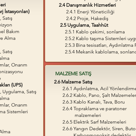
eri
2.4 Danışmanlık Hizmetleri
İstasyonları)
2.4.1 Enerji Yöneticiliği
, Satış
2.4.2 Proje, Hakediş
izyon
2.5 Uygulama, Taahhüt
el Bakım
2.5.1 Kablo çekimi, sonlama
e Alma
2.5.2 Kablo taşıma Sistemleri uyg
2.5.3 Bina tesisatları, Aydınlatma P
Satış
2.5.4 Mekanik kablolama, sonla
alma
lar, Onarım
izasyonu
MALZEME SATIŞ
e
2.6 Malzeme Satış
kları
(UPS)
2.6.1 Aydınlatma, Acil Yönlendirm
ygulama, Satış
2.6.2 Kablo, Pano, Şalt Malzemele
alma
2.6.3 Kablo Kanalı, Tava, Boru
lar, Onarım
2.6.4 Topraklama ve paratoner
 Sistemleri
malzemeleri
2.6.5 Elektrik Sa
rf Malzemeleri
2.6.6 Yangın Dedektör, Siren, Buto
Alma
Karbonmonoksit dedektör,