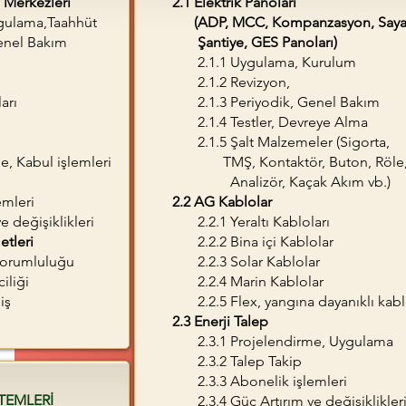
o Merkezleri
2.1 Elektrik Panoları
gulama,Taahhüt
(ADP, MCC,
Kompanzasyon, Saya
nel Bakım
Şantiye,
GES Panoları)
2
.1.1 Uygulama, Kurulum
2.1.2 Revizyon,
arı
2.1.3 Periyodik, Genel Bakım
2.1.4 Testler, Devreye Alma
2.1.5 Şalt Malzemeler (Sig
Kabul işlemleri
TMŞ, Kontaktör, Buton, Röle
Analizör, Kaçak Akım vb.)
mleri
2.2 AG Kablolar
eğişiklikleri
2.2.1 Yeraltı Kabloları
tleri
2.2.2 Bina içi Kablolar
rumluluğu
2.2.3 Solar Kablolar
liği
2.2.4 Marin Kablolar
iş
2.2.5 Flex, yangına dayanıklı kabl
2.3 Enerji Talep
2.3.1 Projelendirme, Uygulama
2.3.2 Talep Takip
2.3.3 Abonelik işlemleri
STEMLERİ
2.3.4 Güç Artırım ve değişiklikler