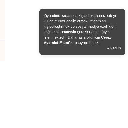
Şifremi Unuttum
Ziyaretiniz sırasında kişisel verileriniz siteyi
kullanımınızı analiz etmek, reklamları
kişiselleştirmek ve sosyal medya özellikleri
sağlamak amacıyla çerezler aracılığıyla
işlenmektedir. Daha fazla bilgi için
Çerez
Aydınlat Metni’ni
okuyabilirsiniz.
Anladım
AGLER ENERJİ © 2026
e-ticaret altyapısı ile hazırlanmıştır.