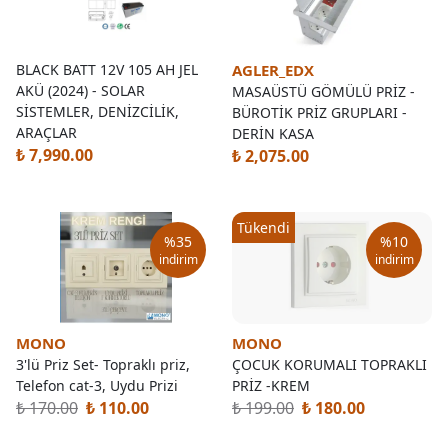
BLACK BATT 12V 105 AH JEL
AGLER_EDX
AKÜ (2024) - SOLAR
MASAÜSTÜ GÖMÜLÜ PRİZ -
SİSTEMLER, DENİZCİLİK,
BÜROTİK PRİZ GRUPLARI -
ARAÇLAR
DERİN KASA
₺ 7,990.00
₺ 2,075.00
Tükendi
%
35
%
10
indirim
indirim
MONO
MONO
3'lü Priz Set- Topraklı priz,
ÇOCUK KORUMALI TOPRAKLI
Telefon cat-3, Uydu Prizi
PRİZ -KREM
₺ 170.00
₺ 199.00
₺ 110.00
₺ 180.00