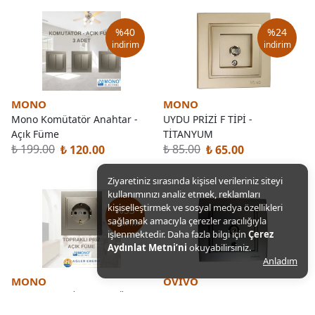
%
40
%
24
indirim
indirim
MONO
MONO
Mono Komütatör Anahtar -
UYDU PRİZİ F TİPİ -
Açık Füme
TİTANYUM
₺ 199.00
₺ 85.00
₺ 120.00
₺ 65.00
Ziyaretiniz sırasında kişisel verileriniz siteyi
kullanımınızı analiz etmek, reklamları
kişiselleştirmek ve sosyal medya özellikleri
%
33
sağlamak amacıyla çerezler aracılığıyla
indirim
işlenmektedir. Daha fazla bilgi için
Çerez
Aydınlat Metni’ni
okuyabilirsiniz.
Anladım
MONO
OVIVO
TOPRAKLI PRİZ -AÇIK FÜME
Ovivo Mina Füme Uydu F
(BRONZ) -MONO DESPİNA
Konnektör Çerçeveli