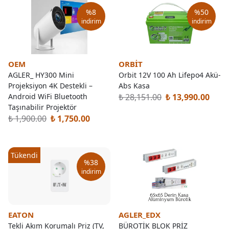
%
8
%
50
indirim
indirim
OEM
ORBİT
AGLER_ HY300 Mini
Orbit 12V 100 Ah Lifepo4 Akü-
Projeksiyon 4K Destekli –
Abs Kasa
₺ 28,151.00
Android WiFi Bluetooth
₺ 13,990.00
Taşınabilir Projektör
₺ 1,900.00
₺ 1,750.00
Tükendi
%
38
indirim
EATON
AGLER_EDX
Tekli Akım Korumalı Priz (TV,
BÜROTİK BLOK PRİZ