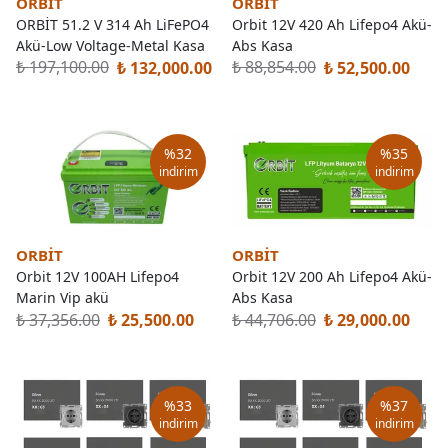
ORBİT
ORBİT
ORBİT 51.2 V 314 Ah LiFePO4
Orbit 12V 420 Ah Lifepo4 Akü-
Akü-Low Voltage-Metal Kasa
Abs Kasa
₺ 197,100.00
₺ 88,854.00
₺ 132,000.00
₺ 52,500.00
%
32
%
35
indirim
indirim
ORBİT
ORBİT
Orbit 12V 100AH Lifepo4
Orbit 12V 200 Ah Lifepo4 Akü-
Marin Vip akü
Abs Kasa
₺ 37,356.00
₺ 44,706.00
₺ 25,500.00
₺ 29,000.00
%
33
%
37
indirim
indirim