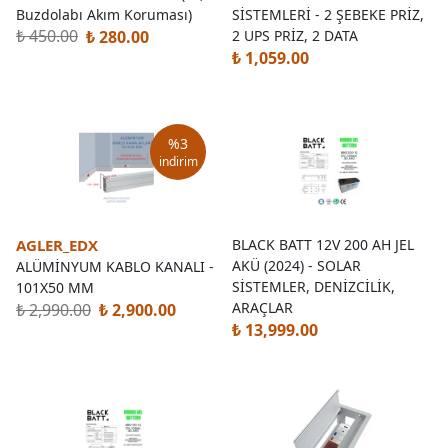
Buzdolabı Akım Koruması)
SİSTEMLERİ - 2 ŞEBEKE PRİZ,
₺ 450.00
₺ 280.00
2 UPS PRİZ, 2 DATA
₺ 1,059.00
%
3
indirim
AGLER_EDX
BLACK BATT 12V 200 AH JEL
AKÜ (2024) - SOLAR
ALÜMİNYUM KABLO KANALI -
SİSTEMLER, DENİZCİLİK,
101X50 MM
ARAÇLAR
₺ 2,990.00
₺ 2,900.00
₺ 13,999.00