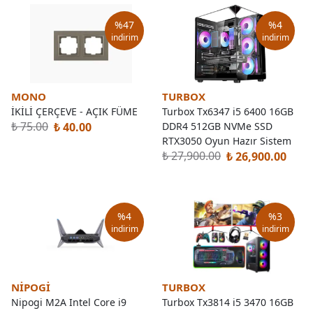
%
47
%
4
indirim
indirim
MONO
TURBOX
İKİLİ ÇERÇEVE - AÇIK FÜME
Turbox Tx6347 i5 6400 16GB
₺ 75.00
₺ 40.00
DDR4 512GB NVMe SSD
RTX3050 Oyun Hazır Sistem
₺ 27,900.00
₺ 26,900.00
%
4
%
3
indirim
indirim
NIPOGI
TURBOX
Nipogi M2A Intel Core i9
Turbox Tx3814 i5 3470 16GB