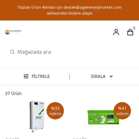
Toptan Ürün Alımları için
destek@aglerenerjimarket.com
adresinden bizlere ulaşın
0
|
FİLTRELE
SIRALA
37
Ürün
%
33
%
41
indirim
indirim