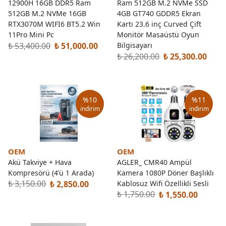
12900H 16GB DDR5 Ram
Ram 512GB M.2 NVMe SSD
512GB M.2 NVMe 16GB
4GB GT740 GDDR5 Ekran
RTX3070M WIFI6 BT5.2 Win
Kartı 23.6 inç Curved Çift
11Pro Mini Pc
Monitör Masaüstü Oyun
₺ 53,400.00
₺ 51,000.00
Bilgisayarı
₺ 26,200.00
₺ 25,300.00
%
10
%
11
indirim
indirim
OEM
OEM
Akü Takviye + Hava
AGLER_ CMR40 Ampül
Kompresörü (4’ü 1 Arada)
Kamera 1080P Döner Başlıklı
₺ 3,150.00
₺ 2,850.00
Kablosuz Wifi Özellikli Sesli
₺ 1,750.00
₺ 1,550.00