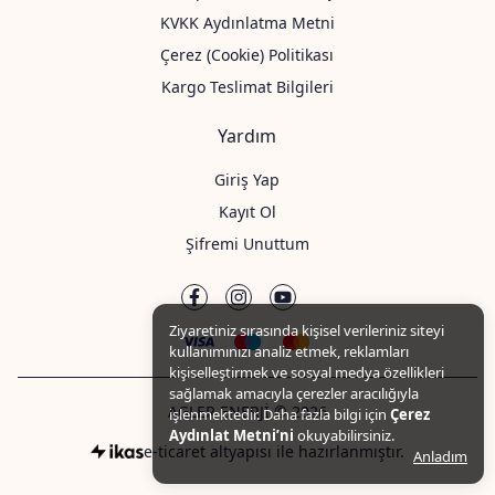
KVKK Aydınlatma Metni
Çerez (Cookie) Politikası
Kargo Teslimat Bilgileri
Yardım
Giriş Yap
Kayıt Ol
Şifremi Unuttum
Ziyaretiniz sırasında kişisel verileriniz siteyi
kullanımınızı analiz etmek, reklamları
kişiselleştirmek ve sosyal medya özellikleri
sağlamak amacıyla çerezler aracılığıyla
AGLER ENERJİ © 2026
işlenmektedir. Daha fazla bilgi için
Çerez
Aydınlat Metni’ni
okuyabilirsiniz.
e-ticaret altyapısı ile hazırlanmıştır.
Anladım