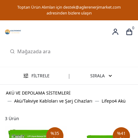
Toptan Ürün Alımları için
destek@aglerenerjimarket.com
adresinden bizlere ulaşın
0
|
FİLTRELE
SIRALA
AKÜ VE DEPOLAMA SİSTEMLERİ
Akü/Takviye Kabloları ve Şarj Cihazları
Lifepo4 Akü
3
Ürün
%
35
%
41