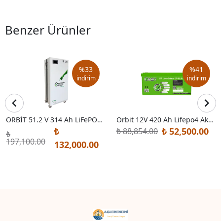
Benzer Ürünler
%
33
%
41
indirim
indirim
ORBİT 51.2 V 314 Ah LiFePO4 Akü-Low Voltage-Metal Kasa
Orbit 12V 420 Ah Lifepo4 Akü-Abs Kasa
₺
₺ 52,500.00
₺ 88,854.00
₺
197,100.00
132,000.00