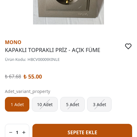
MONO
KAPAKLI TOPRAKLI PRİZ - AÇIK FÜME
Ürün Kodu
:
HBCV00009XINLE
₺ 55.00
₺ 67.68
Adet_variant_property
1 Adet
10 Adet
5 Adet
3 Adet
SEPETE EKLE
1