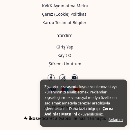
KVKK Aydınlatma Metni
Çerez (Cookie) Politikası
Kargo Teslimat Bilgileri
Yardım
Giriş Yap
Kayıt Ol
Şifremi Unuttum
Ziyaretiniz sırasında kişisel verileriniz siteyi
kullanımınızı analiz etmek, reklamları
kişiselleştirmek ve sosyal medya özellikleri
sağlamak amacıyla çerezler aracılığıyla
AGLER ENERJİ © 2026
işlenmektedir. Daha fazla bilgi için
Çerez
Aydınlat Metni’ni
okuyabilirsiniz.
e-ticaret altyapısı ile hazırlanmıştır.
Anladım