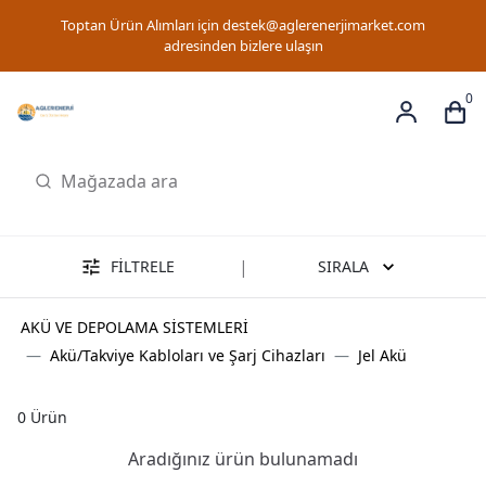
Toptan Ürün Alımları için
destek@aglerenerjimarket.com
adresinden bizlere ulaşın
0
|
FİLTRELE
SIRALA
AKÜ VE DEPOLAMA SİSTEMLERİ
Akü/Takviye Kabloları ve Şarj Cihazları
Jel Akü
0
Ürün
Aradığınız ürün bulunamadı