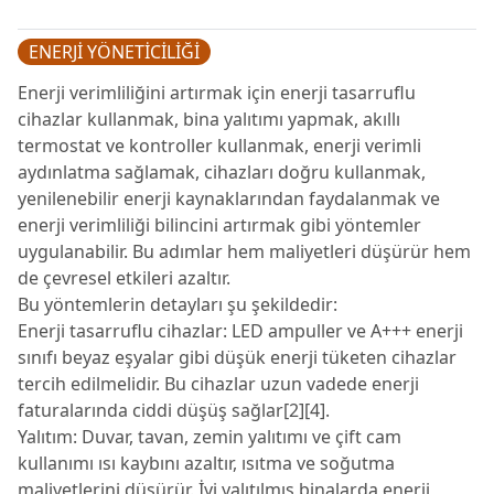
ENERJİ YÖNETİCİLİĞİ
Enerji verimliliğini artırmak için enerji tasarruflu
cihazlar kullanmak, bina yalıtımı yapmak, akıllı
termostat ve kontroller kullanmak, enerji verimli
aydınlatma sağlamak, cihazları doğru kullanmak,
yenilenebilir enerji kaynaklarından faydalanmak ve
enerji verimliliği bilincini artırmak gibi yöntemler
uygulanabilir. Bu adımlar hem maliyetleri düşürür hem
de çevresel etkileri azaltır.
Bu yöntemlerin detayları şu şekildedir:
Enerji tasarruflu cihazlar: LED ampuller ve A+++ enerji
sınıfı beyaz eşyalar gibi düşük enerji tüketen cihazlar
tercih edilmelidir. Bu cihazlar uzun vadede enerji
faturalarında ciddi düşüş sağlar[2][4].
Yalıtım: Duvar, tavan, zemin yalıtımı ve çift cam
kullanımı ısı kaybını azaltır, ısıtma ve soğutma
maliyetlerini düşürür. İyi yalıtılmış binalarda enerji