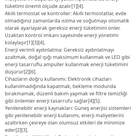
tüketimi önemli ölçüde azalır[1][4].
Akıllı termostat ve kontroller: Akıllı termostatlar, evde
olmadığınız zamanlarda ısıtma ve soğutmayı otomatik
olarak ayarlayarak gereksiz enerji tüketimini önler.
Uzaktan kontrol imkanı sayesinde enerji yönetimi
kolaylaşır[1][3][4].
Enerji verimli aydınlatma: Gereksiz aydınlatmayı
azaltmak, doğal ışığı maksimum kullanmak ve LED gibi
enerji tasarruflu ampuller kullanmak enerji tüketimini
düşürür[2][6].
Cihazların doğru kullanımı: Elektronik cihazları
kullanılmadığında kapatmak, bekleme modunda
bırakmamak, düzenli bakım yapmak ve filtre temizliği
gibi önlemler enerji tasarrufu sağlar[4][5].
Yenilenebilir enerji kaynakları: Güneş enerjisi sistemleri
gibi yenilenebilir enerji kullanımı, enerji maliyetlerini
azaltırken çevreye olan olumsuz etkileri de minimize
eder[2][3].