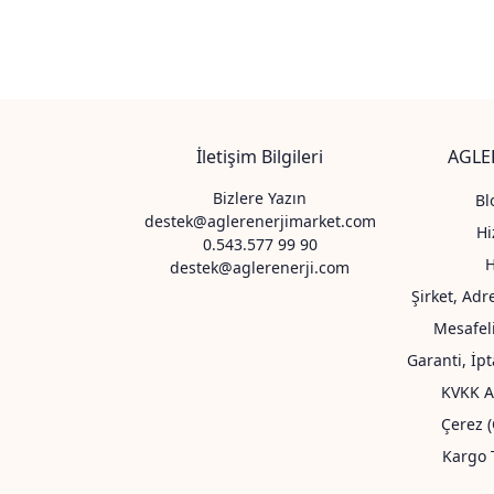
İletişim Bilgileri
AGLER
Bizlere Yazın
Bl
destek@aglerenerjimarket.com
Hi
0.543.577 99 90
destek@aglerenerji.com
Şirket, Adr
Mesafel
Garanti, İp
KVKK A
Çerez (
Kargo T