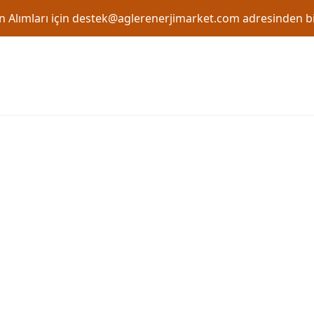
 Alımları için
destek@aglerenerjimarket.com
adresinden bi