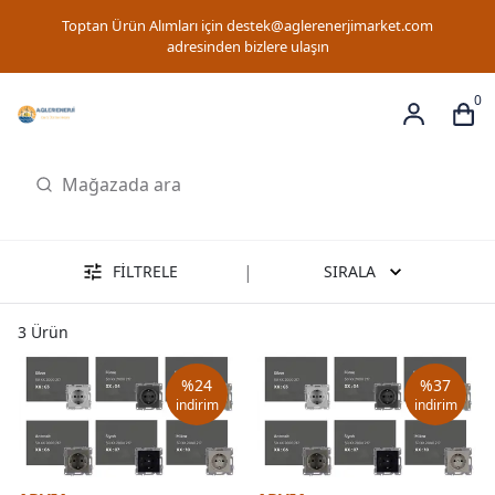
Toptan Ürün Alımları için
destek@aglerenerjimarket.com
adresinden bizlere ulaşın
0
|
FİLTRELE
SIRALA
3
Ürün
%
24
%
37
indirim
indirim