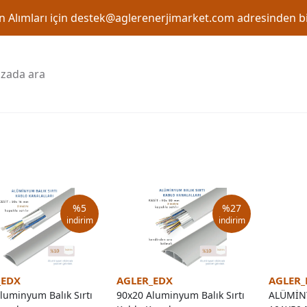
 Alımları için
destek@aglerenerjimarket.com
adresinden bi
%
5
%
27
indirim
indirim
_EDX
AGLER_EDX
AGLER_
luminyum Balık Sırtı
90x20 Aluminyum Balık Sırtı
ALÜMİN