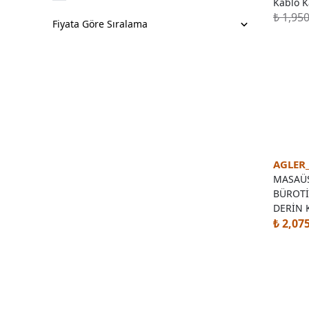
Kablo K
₺ 1,95
Fiyata Göre Sıralama
AGLER
MASAÜS
BÜROTİ
DERİN 
₺ 2,07