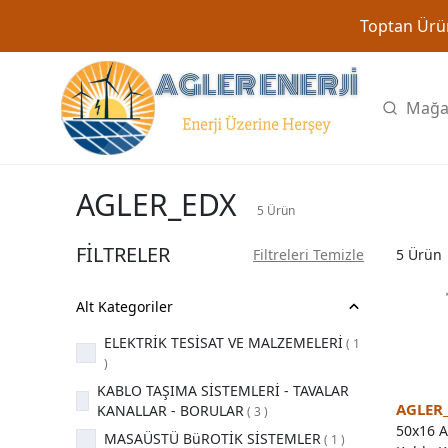
Toptan Ürün
AGLER_EDX
5
Ürün
FİLTRELER
Filtreleri Temizle
5
Ürün
Alt Kategoriler
ELEKTRİK TESİSAT VE MALZEMELERİ
(
1
)
KABLO TAŞIMA SİSTEMLERİ - TAVALAR
AGLER
KANALLAR - BORULAR
(
3
)
50x16 A
MASAÜSTÜ BüROTİK SİSTEMLER
(
1
)