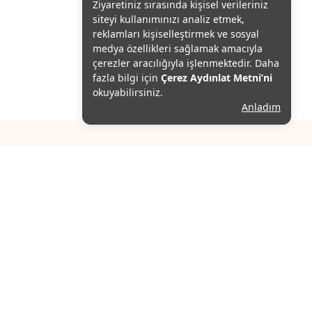
Ziyaretiniz sırasında kişisel verileriniz
siteyi kullanımınızı analiz etmek,
reklamları kişiselleştirmek ve sosyal
medya özellikleri sağlamak amacıyla
çerezler aracılığıyla işlenmektedir. Daha
fazla bilgi için
Çerez Aydınlat Metni’ni
okuyabilirsiniz.
Anladım
 ENERJİ BİLGİ
Yardım
og Anasayfa
Giriş Yap
zmetlerimiz
Kayıt Ol
Hakkımızda
Şifremi Unuttum
es ve Konum bilgileri
i Satış Sözleşmesi
tal ve İade Sözleşmesi
ydınlatma Metni