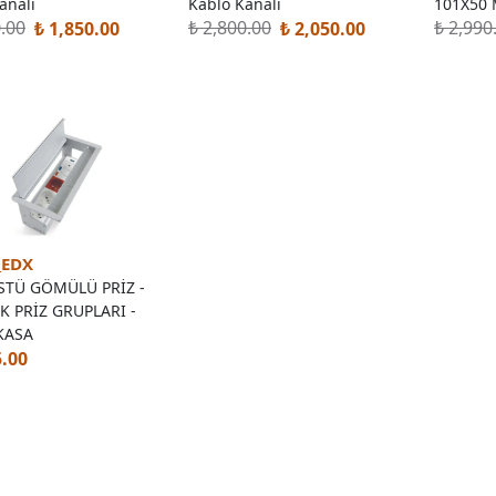
analı
Kablo Kanalı
101X50
0.00
₺ 2,800.00
₺ 2,990
₺ 1,850.00
₺ 2,050.00
_EDX
TÜ GÖMÜLÜ PRİZ -
K PRİZ GRUPLARI -
KASA
5.00