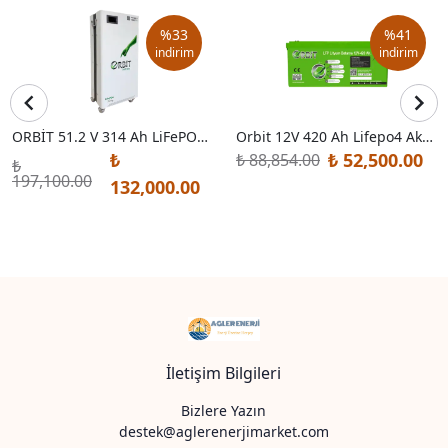
%
33
%
41
indirim
indirim
ORBİT 51.2 V 314 Ah LiFePO4 Akü-Low Voltage-Metal Kasa
Orbit 12V 420 Ah Lifepo4 Akü-Abs Kasa
₺
₺ 52,500.00
₺ 88,854.00
₺
197,100.00
132,000.00
İletişim Bilgileri
Bizlere Yazın
destek@aglerenerjimarket.com