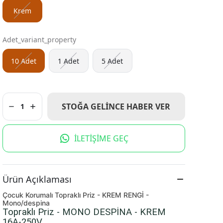
Krem
Adet_variant_property
10 Adet
1 Adet
5 Adet
STOĞA GELINCE HABER VER
1
İLETİŞİME GEÇ
Ürün Açıklaması
Çocuk Korumalı Topraklı Priz - KREM RENGİ -
Mono/despina
Topraklı Priz - MONO DESPİNA - KREM
16A-250V