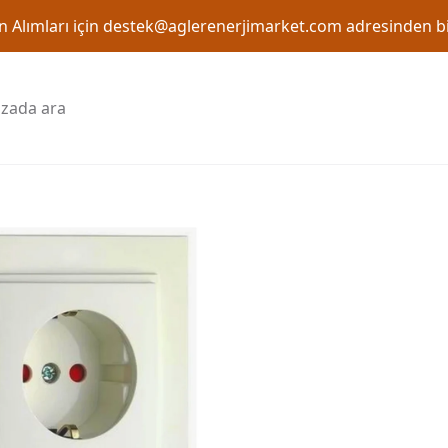
 Alımları için
destek@aglerenerjimarket.com
adresinden bi