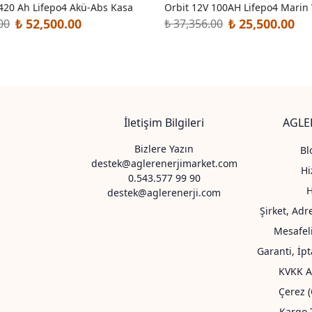
 420 Ah Lifepo4 Akü-Abs Kasa
Orbit 12V 100AH Lifepo4 Marin 
₺ 52,500.00
₺ 25,500.00
00
₺ 37,356.00
İletişim Bilgileri
AGLER
Bizlere Yazın
Bl
destek@aglerenerjimarket.com
Hi
0.543.577 99 90
destek@aglerenerji.com
Şirket, Adr
Mesafel
Garanti, İp
KVKK A
Çerez (
Kargo T