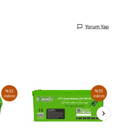
Yorum Yap
%
32
%
35
indirim
indirim