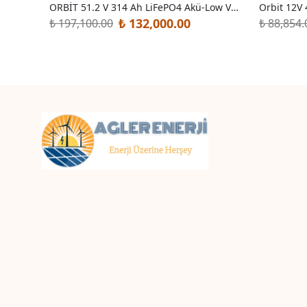
ORBİT 51.2 V 314 Ah LiFePO4 Akü-Low Voltage-Metal Kasa
Orbit 12V
₺ 132,000.00
₺ 197,100.00
₺ 88,854.