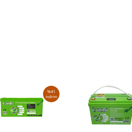
%
41
indirim