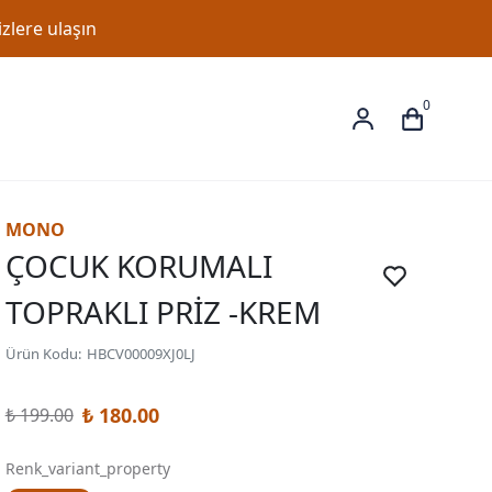
zlere ulaşın
0
MONO
ÇOCUK KORUMALI
TOPRAKLI PRİZ -KREM
Ürün Kodu
:
HBCV00009XJ0LJ
₺ 180.00
₺ 199.00
Renk_variant_property