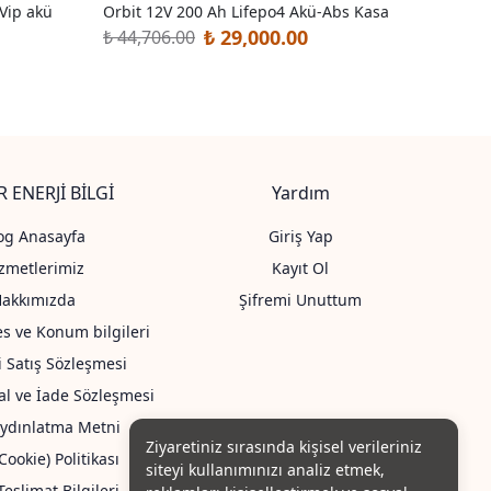
Vip akü
Orbit 12V 200 Ah Lifepo4 Akü-Abs Kasa
TOPRAK
₺ 29,000.00
₺ 44,706.00
₺ 55.0
 ENERJİ BİLGİ
Yardım
og Anasayfa
Giriş Yap
zmetlerimiz
Kayıt Ol
Hakkımızda
Şifremi Unuttum
es ve Konum bilgileri
i Satış Sözleşmesi
tal ve İade Sözleşmesi
ydınlatma Metni
Ziyaretiniz sırasında kişisel verileriniz
Cookie) Politikası
siteyi kullanımınızı analiz etmek,
eslimat Bilgileri