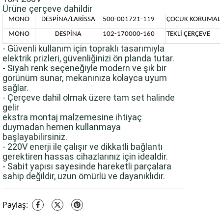
Ürüne çerçeve dahildir
MONO
DESPİNA/LARİSSA
500-001721-119
ÇOCUK KORUMALI
MONO
DESPİNA
102-170000-160
TEKLİ ÇERÇEVE
- Güvenli kullanım için topraklı tasarımıyla
elektrik prizleri, güvenliğinizi ön planda tutar.
- Siyah renk seçeneğiyle modern ve şık bir
görünüm sunar, mekanınıza kolayca uyum
sağlar.
- Çerçeve dahil olmak üzere tam set halinde
gelir
ekstra montaj malzemesine ihtiyaç
duymadan hemen kullanmaya
başlayabilirsiniz.
- 220V enerji ile çalışır ve dikkatli bağlantı
gerektiren hassas cihazlarınız için idealdir.
- Sabit yapısı sayesinde hareketli parçalara
sahip değildir, uzun ömürlü ve dayanıklıdır.
Paylaş
: